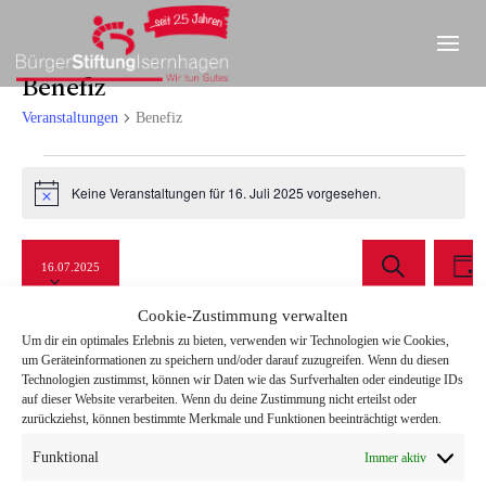
Benefiz
Veranstaltungen
Benefiz
Veranstaltungen
Keine Veranstaltungen für 16. Juli 2025 vorgesehen.
Hinweis
für
Datum
Ve
Verans
16.
16.07.2025
wählen.
An
T
Suche
S
Juli
a
Cookie-Zustimmung verwalten
Na
u
g
und
Um dir ein optimales Erlebnis zu bieten, verwenden wir Technologien wie Cookies,
c
2025
Vorheriger Tag
Nächster Tag
um Geräteinformationen zu speichern und/oder darauf zuzugreifen. Wenn du diesen
h
Technologien zustimmst, können wir Daten wie das Surfverhalten oder eindeutige IDs
Ansicht
e
auf dieser Website verarbeiten. Wenn du deine Zustimmung nicht erteilst oder
zurückziehst, können bestimmte Merkmale und Funktionen beeinträchtigt werden.
Navigat
Kalender abonnieren
Funktional
Immer aktiv