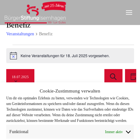
Benefiz
Veranstaltungen
Benefiz
Veranstaltungen
Keine Veranstaltungen für 18. Juli 2025 vorgesehen.
Hinweis
für
Datum
Ve
Verans
18.
18.07.2025
wählen.
An
T
Suche
S
Juli
a
Cookie-Zustimmung verwalten
Na
u
g
und
Um dir ein optimales Erlebnis zu bieten, verwenden wir Technologien wie Cookies,
c
2025
Vorheriger Tag
Nächster Tag
um Geräteinformationen zu speichern und/oder darauf zuzugreifen. Wenn du diesen
h
Technologien zustimmst, können wir Daten wie das Surfverhalten oder eindeutige IDs
Ansicht
e
auf dieser Website verarbeiten. Wenn du deine Zustimmung nicht erteilst oder
zurückziehst, können bestimmte Merkmale und Funktionen beeinträchtigt werden.
Navigat
Kalender abonnieren
Funktional
Immer aktiv