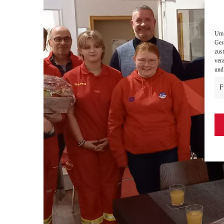
Um 
Ger
zus
ver
und
F