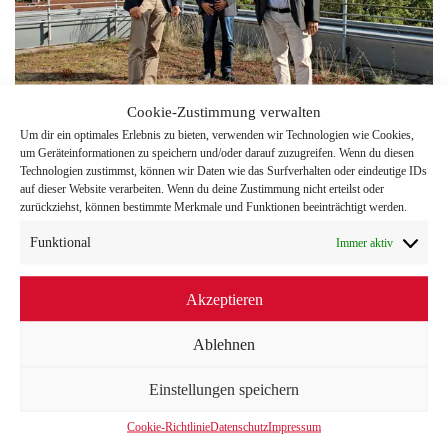
Cookie-Zustimmung verwalten
Um dir ein optimales Erlebnis zu bieten, verwenden wir Technologien wie Cookies,
um Geräteinformationen zu speichern und/oder darauf zuzugreifen. Wenn du diesen
Technologien zustimmst, können wir Daten wie das Surfverhalten oder eindeutige IDs
auf dieser Website verarbeiten. Wenn du deine Zustimmung nicht erteilst oder
Die Bürgerstiftung Isernhagen hat Gelder aus einem
zurückziehst, können bestimmte Merkmale und Funktionen beeinträchtigt werden.
Nachlass erhalten. Damit fördert sie Projekte für Kinder
Funktional
Immer aktiv
und Jugendliche in Isernhagen. In einer ersten
Förderrunde lag der Fokus auf den Folgen der Corona-
Akzeptieren
Pandemie. Nunmehr können weitere Förderschwerpunkte
wie Schwimmkurse für Kinder hinzukommen,
Ablehnen
möglicherweise auch die Förderung von Projekten für
Seniorinnen und Senioren. Die Bürgerstiftung plant, die
Einstellungen speichern
Mittel innerhalb der nächsten Jahre zu vergeben und hat
dafür den Erwin-Pätz-Fonds eingerichtet.
Cookie-Richtlinie
Datenschutz
Impressum
Der Namensgeber war ein Isernhagener Bürger. Er hatte