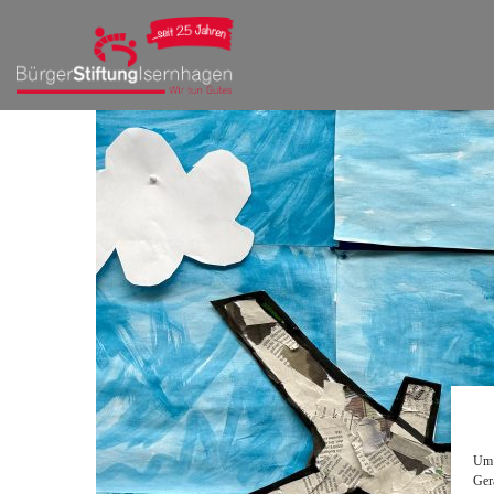
Um 
Ger