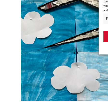
zus
ver
und
F