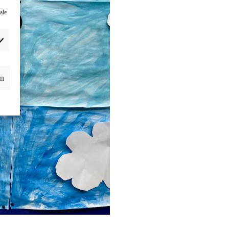
ale
rn