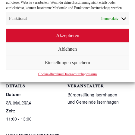
auf dieser Website verarbeiten. Wenn du deine Zustimmung nicht erteilst oder
Bei Interesse melden Sie sich gerne per E-Mail bei uns
zurückziehst, können bestimmte Merkmale und Funktionen beeinträchtigt werden.
unter info@buergerstiftung-isernhagen.de kostenfrei an.
Funktional
Immer aktiv
Wir freuen uns schon auf Ihre Teilnahme.
Akzeptieren
Ablehnen
Zum Kalender hinzufügen
Einstellungen speichern
Cookie-Richtlinie
Datenschutz
Impressum
DETAILS
VERANSTALTER
Datum:
Bürgerstiftung Isernhagen
und Gemeinde Isernhagen
25. Mai 2024
Zeit:
11:00 - 13:00