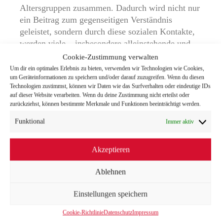
Altersgruppen zusammen. Dadurch wird nicht nur
ein Beitrag zum gegenseitigen Verständnis
geleistet, sondern durch diese sozialen Kontakte,
werden viele – insbesondere alleinstehende und
ältere Menschen – vor der Vereinsamung
Cookie-Zustimmung verwalten
bewahrt.
Um dir ein optimales Erlebnis zu bieten, verwenden wir Technologien wie Cookies,
um Geräteinformationen zu speichern und/oder darauf zuzugreifen. Wenn du diesen
Technologien zustimmst, können wir Daten wie das Surfverhalten oder eindeutige IDs
auf dieser Website verarbeiten. Wenn du deine Zustimmung nicht erteilst oder
Hier finden Sie unseren After Movie!
zurückziehst, können bestimmte Merkmale und Funktionen beeinträchtigt werden.
Funktional
Immer aktiv
Akzeptieren
Ablehnen
Einstellungen speichern
Cookie-Richtlinie
Datenschutz
Impressum