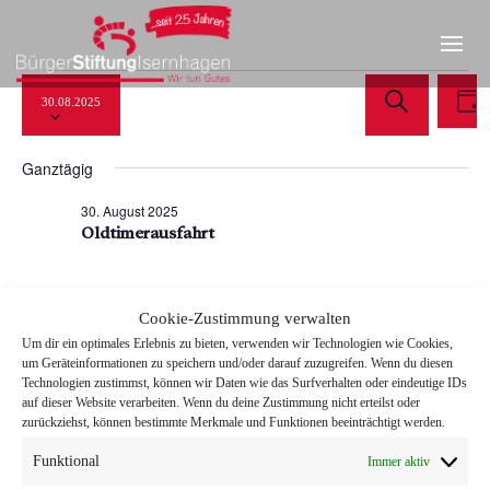
Datum
Ve
Veranstaltunge
Verans
30.08.2025
wählen.
An
T
Suche
S
a
Na
u
für
Ganztägig
g
und
c
h
30. August 2025
Ansicht
e
Oldtimerausfahrt
30.
Navigat
August
Cookie-Zustimmung verwalten
Vorheriger Tag
Nächster Tag
Um dir ein optimales Erlebnis zu bieten, verwenden wir Technologien wie Cookies,
um Geräteinformationen zu speichern und/oder darauf zuzugreifen. Wenn du diesen
Technologien zustimmst, können wir Daten wie das Surfverhalten oder eindeutige IDs
2025
auf dieser Website verarbeiten. Wenn du deine Zustimmung nicht erteilst oder
Kalender abonnieren
zurückziehst, können bestimmte Merkmale und Funktionen beeinträchtigt werden.
Funktional
Immer aktiv